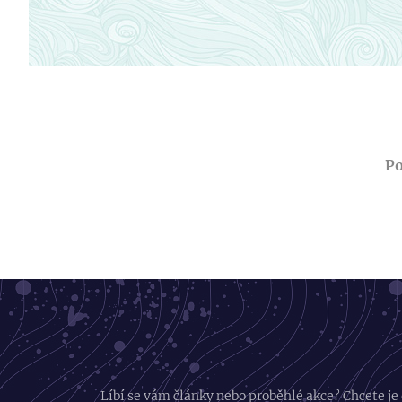
Po
Líbí se vám články nebo proběhlé akce? Chcete je