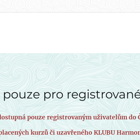
 pouze pro registrované
e dostupná pouze registrovaným uživatelům d
 placených kurzů či uzavřeného KLUBU Harmon