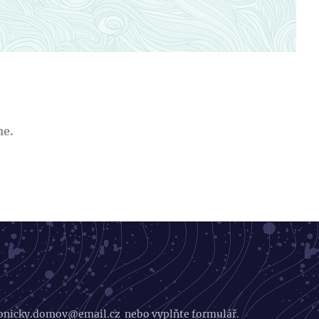
me.
nicky.domov@email.cz nebo vyplňte formulář.