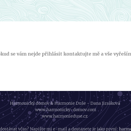
kud se vám nejde přihlásit kontaktujte mě a vše vyřeší
Harmonický domov & Harmonie Duše - Dana Jirsáková
www.harmonicky-domov.com
www.harmonieduse.cz
 dostávat včas? Napište mi e-mail a dostanete je jako první:
harmo