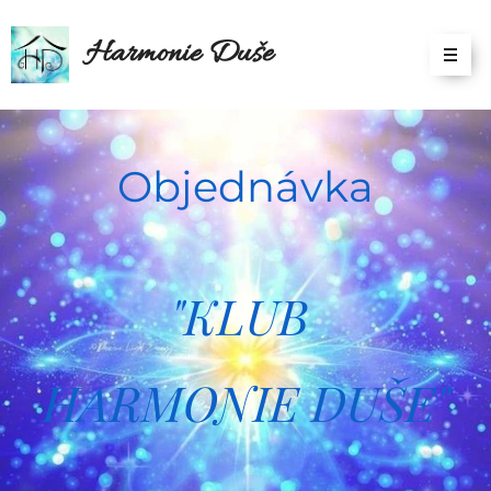
Harmonie Duše
Objednávka
"KLUB
HARMONIE DUŠE"