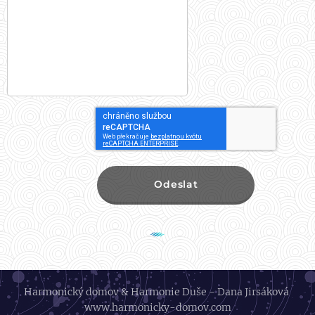
Odeslat
Harmonický domov & Harmonie Duše - Dana Jirsáková
www.harmonicky-domov.com