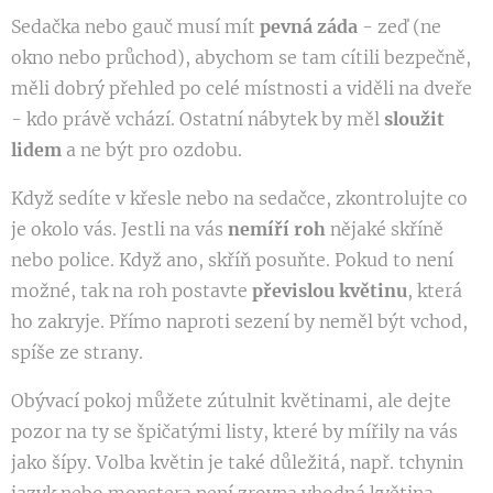
Sedačka nebo gauč musí mít
pevná záda
- zeď (ne
okno nebo průchod), abychom se tam cítili bezpečně,
měli dobrý přehled po celé místnosti a viděli na dveře
- kdo právě vchází. Ostatní nábytek by měl
sloužit
lidem
a ne být pro ozdobu.
Když sedíte v křesle nebo na sedačce, zkontrolujte co
je okolo vás. Jestli na vás
nemíří roh
nějaké skříně
nebo police. Když ano, skříň posuňte. Pokud to není
možné, tak na roh postavte
převislou květinu
, která
ho zakryje. Přímo naproti sezení by neměl být vchod,
spíše ze strany.
Obývací pokoj můžete zútulnit květinami, ale dejte
pozor na ty se špičatými listy, které by mířily na vás
jako šípy. Volba květin je také důležitá, např. tchynin
jazyk nebo monstera není zrovna vhodná květina,