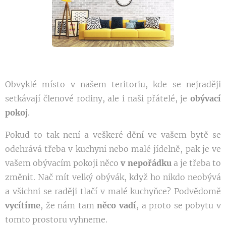
Obvyklé místo v našem teritoriu, kde se nejraději
setkávají členové rodiny, ale i naši přátelé, je
obývací
pokoj
.
Pokud to tak není a veškeré dění ve vašem bytě se
odehrává třeba v kuchyni nebo malé jídelně, pak je ve
vašem obývacím pokoji něco
v nepořádku
a je třeba to
změnit. Nač mít velký obývák, když ho nikdo neobývá
a všichni se raději tlačí v malé kuchyňce? Podvědomě
vycítíme
, že nám tam
něco vadí
, a proto se pobytu v
tomto prostoru vyhneme.