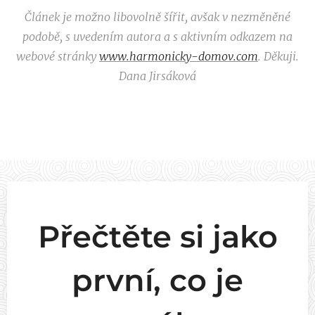
Článek je možno libovolně šířit, avšak v nezměněné
podobě, s uvedením autora a s aktivním odkazem na
webové stránky
www.harmonicky-domov.com
. Děkuji.
Dana Jirsáková
Přečtěte si jako
první, co je