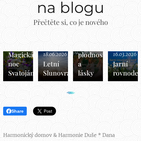
na blogu
Přečtěte si, co je nového
30.04.2026
Beltaine
svátek
18.06.2026
Magická
plodnosti
18.06.2026
16.03.2026
noc
Letní
a
Jarní
Svatojánská
Slunovrat
lásky
rovnode
Share
Harmonický domov & Harmonie Duše * Dana