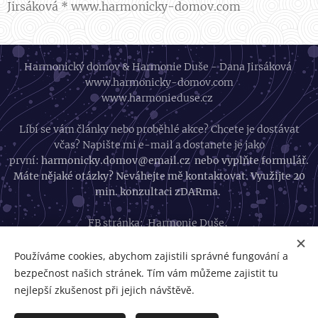
Jirsáková * www.harmonicky-domov.com
Harmonický domov & Harmonie Duše - Dana Jirsáková
www.harmonicky-domov.com
www.harmonieduse.cz
Líbí se vám články nebo proběhlé akce? Chcete je dostávat
včas? Napište mi e-mail a dostanete je jako
první:
harmonicky.domov@email.cz nebo vyplňte formulář.
Máte nějaké otázky? Neváhejte mě kontaktovat. Využijte 20
min. konzultaci zDARma.
FB stránka:
Harmonie Duše
,
FB skupina:
Harmonický život
Instagram:
Harmonický život
Používáme cookies, abychom zajistili správné fungování a
bezpečnost našich stránek. Tím vám můžeme zajistit tu
GDPR
nejlepší zkušenost při jejich návštěvě.
Obchodní podmínky