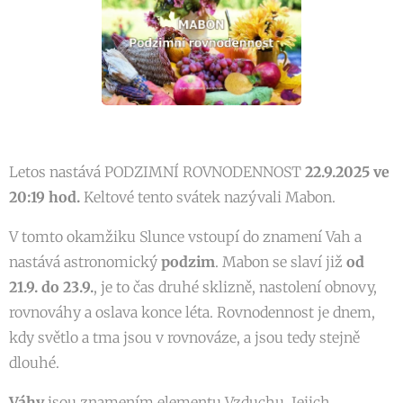
Letos nastává PODZIMNÍ ROVNODENNOST
22.9.2025 ve
20:19 hod.
Keltové tento svátek nazývali Mabon.
V tomto okamžiku Slunce vstoupí do znamení Vah a
nastává astronomický
podzim
. Mabon se slaví již
od
21.9. do 23.9.
, je to čas druhé sklizně, nastolení obnovy,
rovnováhy a oslava konce léta. Rovnodennost je dnem,
kdy světlo a tma jsou v rovnováze, a jsou tedy stejně
dlouhé.
Váhy
jsou znamením elementu Vzduchu. Jejich