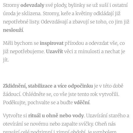
Stromy
odevzdaly
své plody, bylinky se už suší i ostatní
úroda je sklizena. Stromy, keře a květiny odkládají již
nepotřebné listy. Odevzdávají a zbavují se toho, co jim již
neslouží
.
Měli bychom se
inspirovat
přírodou a odevzdat vše, co
již nepotřebujeme.
Uzavřít
věci z minulosti a nechat je
jít.
Zklidnění, stabilizace a více odpočinku
je v této době
žádoucí. Ohlédněte se, co vše jste tento rok vytvořili.
Poděkujte, pochvalte se a buďte
vděční
.
Vytvořte si
rituál
u ohně nebo vody
. Uzavírání starého a
otevírání se novému nebo zapalte svíčky. Oheň nás
provází celé podzimní i zimní období, je symbolem