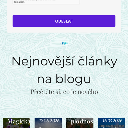
ODESLAT
Nejnovější články
na blogu
Přečtěte si, co je nového
30.04.2026
Beltaine
svátek
18.06.2026
Magická
plodnosti
18.06.2026
16.03.2026