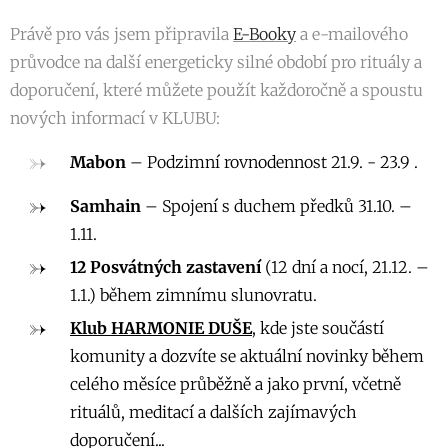
Právě pro vás jsem připravila
E-Booky
a e-mailového
průvodce na další energeticky silné období pro rituály a
doporučení, které můžete použít každoročně a spoustu
nových informací v KLUBU:
Mabon
– Podzimní rovnodennost 21.9. - 23.9 .
Samhain
– Spojení s duchem předků 31.10. –
1.11.
12 Posvátných zastavení
(12 dní a nocí, 21.12. –
1.1.) během zimnímu slunovratu.
Klub HARMONIE DUŠE
, kde jste součástí
komunity a dozvíte se aktuální novinky během
celého měsíce průběžně a jako první, včetně
rituálů, meditací a dalších zajímavých
doporučení...