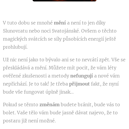
V tuto dobu se mnohé
mění
a není to jen díky
Slunovratu nebo noci Svatojánské. Ovšem o těchto
magických svátcích se síly působících energií ještě
prohlubují.
Už nic není jako to bývalo ani se to nevrátí zpět. Vše se
přeskládává a mění. Můžete mít pocit, že vám léty
ověřené zkušenosti a metody
nefungují
a nové vám
nepřichází. Je to tak! Je třeba
přijmout
fakt, že nyní
bude vše fungovat úplně jinak...
Pokud se těmto
změnám
budete bránit, bude vás to
bolet. Vaše tělo vám bude jasně dávat najevo, že to
postaru již není možné.