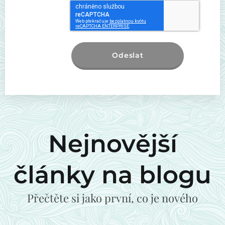
Odeslat
Nejnovější
články na blogu
30.04.2026
Přečtěte si jako první, co je nového
Beltaine
svátek
18.06.2026