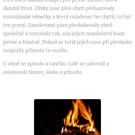
dlouhý život. Dívky zase přes oheň přehazovaly
svatojánské věnečky a který mládenec ho chytil, to byl
ten pravý. Zamilované páry přeskakovaly oheň
společně a testovaly tak, zda jejich manželství bude
pevné a šťastné. Pokud se totiž jejich ruce při přeskoku
rozpojily přineslo to smůlu.
U ohně se zpívalo a tančilo. Lidé se radovali a
oslavovali Slunce, lásku a přírodu.