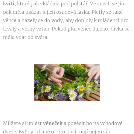
kvítí
, které pak vkládala pod polštář. Ve snech se jim
pak měla ukázat jejich osudová láska. Pletly se také
věnce a házely se do vody, aby dopluly k mládenci pro
trvalý a věrný vztah. Pokud plul věnec daleko, dívka se
měla vdát do světa.
Můžete si uplést
věneček
a pověsit ho na vchodové
dveře. Byliny trhané o této noci mají nejen sílu