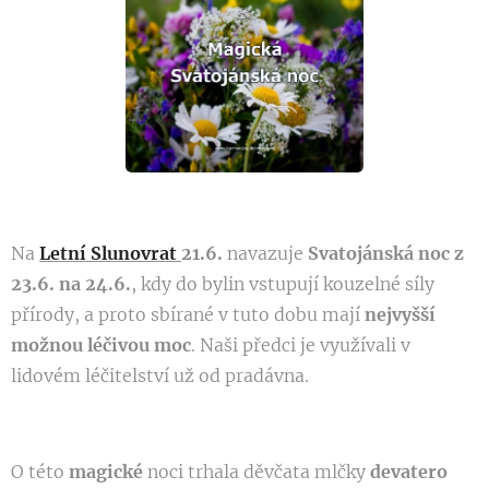
Na
Letní
Slunovrat
21.6.
navazuje
Svatojánská noc z
23.6. na 24.6.
, kdy do bylin vstupují kouzelné síly
přírody, a proto sbírané v tuto dobu mají
nejvyšší
možnou léčivou moc
. Naši předci je využívali v
lidovém léčitelství už od pradávna.
O této
magické
noci trhala děvčata mlčky
devatero