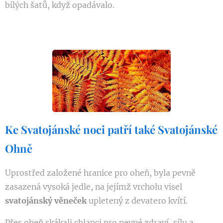
bílých šatů, když opadávalo.
Ke Svatojánské noci patří také Svatojánské
Ohně
Uprostřed založené hranice pro oheň, byla pevně
zasazená vysoká jedle, na jejímž vrcholu visel
svatojánský věneček
upletený z devatero kvítí.
Přes oheň skákali chlapci pro pevné zdraví, sílu a