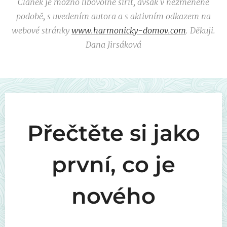
Článek je možno libovolně šířit, avšak v nezměněné
podobě, s uvedením autora a s aktivním odkazem na
webové stránky
www.harmonicky-domov.com
. Děkuji.
Dana Jirsáková
Přečtěte si jako
první, co je
nového