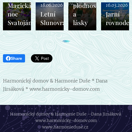
Magická
plodnosti
18.06.2026
16.03.2026
noc
Letní
a
Jarní
Svatojánská
Slunovrat
lásky
rovnode
Share
Harmonický domov & Harmonie Duše * Dana
Jirsáková * www.harmonicky-domov.com
Harmonický domov & Harmonie Duše - Dana Jirsáková
www.harmonicky-domov.com
www.harmonieduse.cz