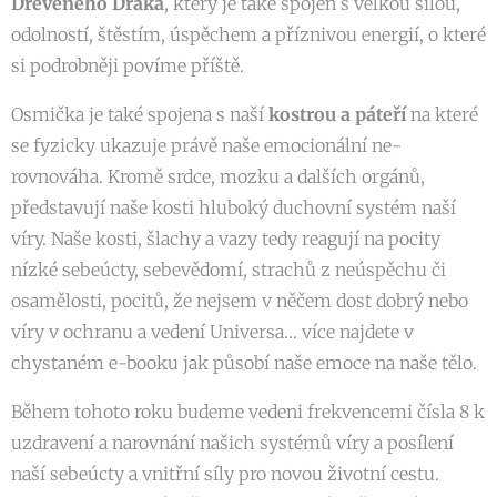
Dřevěného Draka
, který je také spojen s velkou silou,
odolností, štěstím, úspěchem a příznivou energií, o které
si podrobněji povíme příště.
Osmička je také spojena s naší
kostrou a páteří
na které
se fyzicky ukazuje právě naše emocionální ne-
rovnováha. Kromě srdce, mozku a dalších orgánů,
představují naše kosti hluboký duchovní systém naší
víry. Naše kosti, šlachy a vazy tedy reagují na pocity
nízké sebeúcty, sebevědomí, strachů z neúspěchu či
osamělosti, pocitů, že nejsem v něčem dost dobrý nebo
víry v ochranu a vedení Universa… více najdete v
chystaném e-booku jak působí naše emoce na naše tělo.
Během tohoto roku budeme vedeni frekvencemi čísla 8 k
uzdravení a narovnání našich systémů víry a posílení
naší sebeúcty a vnitřní síly pro novou životní cestu.