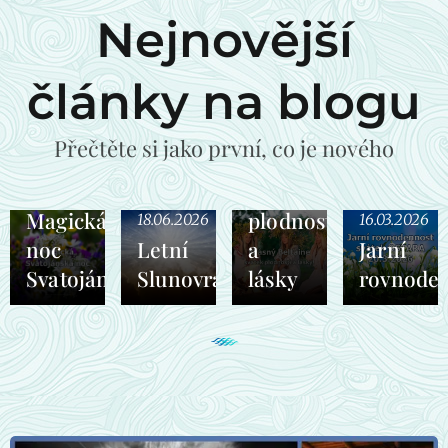
Nejnovější
články na blogu
30.04.2026
Přečtěte si jako první, co je nového
Beltaine
svátek
18.06.2026
Magická
plodnosti
18.06.2026
16.03.2026
noc
Letní
a
Jarní
Svatojánská
Slunovrat
lásky
rovnode