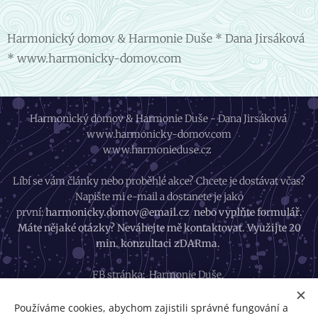
Harmonický domov & Harmonie Duše * Dana Jirsáková
* www.harmonicky-domov.com
Harmonický domov & Harmonie Duše - Dana Jirsáková
www.harmonicky-domov.com
www.harmonieduse.cz
Líbí se vám články nebo proběhlé akce? Chcete je dostávat včas?
Napište mi e-mail a dostanete je jako
první:
harmonicky.domov@email.cz nebo vyplňte formulář.
Máte nějaké otázky? Neváhejte mě kontaktovat. Využijte 20
min. konzultaci zDARma.
FB stránka:
Harmonie Duše
,
FB skupina:
Harmonický život
Instagram:
Harmonický život
Používáme cookies, abychom zajistili správné fungování a