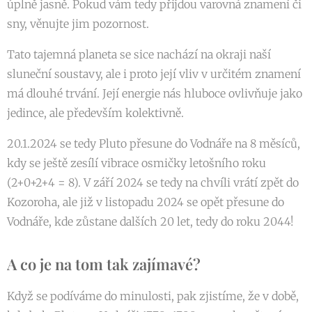
úplně jasně. Pokud vám tedy přijdou varovná znamení či
sny, věnujte jim pozornost.
Tato tajemná planeta se sice nachází na okraji naší
sluneční soustavy, ale i proto její vliv v určitém znamení
má dlouhé trvání. Její energie nás hluboce ovlivňuje jako
jedince, ale především kolektivně.
20.1.2024 se tedy Pluto přesune do Vodnáře na 8 měsíců,
kdy se ještě zesílí vibrace osmičky letošního roku
(2+0+2+4 = 8). V září 2024 se tedy na chvíli vrátí zpět do
Kozoroha, ale již v listopadu 2024 se opět přesune do
Vodnáře, kde zůstane dalších 20 let, tedy do roku 2044!
A co je na tom tak zajímavé?
Když se podíváme do minulosti, pak zjistíme, že v době,