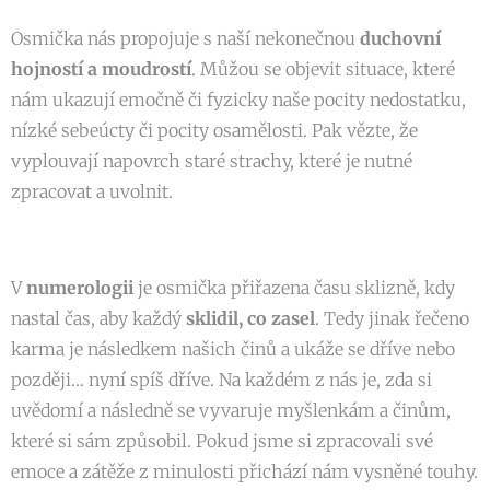
Osmička nás propojuje s naší nekonečnou
duchovní
hojností a moudrostí
. Můžou se objevit situace, které
nám ukazují emočně či fyzicky naše pocity nedostatku,
nízké sebeúcty či pocity osamělosti. Pak vězte, že
vyplouvají napovrch staré strachy, které je nutné
zpracovat a uvolnit.
V
numerologii
je osmička přiřazena času sklizně, kdy
nastal čas, aby každý
sklidil, co zasel
. Tedy jinak řečeno
karma je následkem našich činů a ukáže se dříve nebo
později… nyní spíš dříve. Na každém z nás je, zda si
uvědomí a následně se vyvaruje myšlenkám a činům,
které si sám způsobil. Pokud jsme si zpracovali své
emoce a zátěže z minulosti přichází nám vysněné touhy.