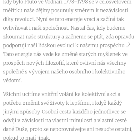
kdy bylo Pluto ve Vodnáři 1778–1798 se v celosvětovém
měřítku naše dějiny posunuly směrem k nezávislosti
díky revoluci. Nyní se tato energie vrací a začíná tak
ovlivňovat i naši společnost. Nastal čas, kdy budeme
zkoumat naše struktury a začneme se ptát, zda opravdu
podporují naši lidskou evoluci k našemu prospěchu…?
Tato energie nás vede ke změně starých myšlenek ve
prospěch nových filozofií, které ovlivní nás všechny
společně s vývojem našeho osobního i kolektivního
vědomí.
Všichni ucítíme vnitřní volání ke kolektivní akci a
potřebu změnit své životy k lepšímu, i když každý
jinými způsoby. Osobní cesta každého jednotlivce se
odvíjí v závislosti na vlastní minulosti a vlastní cestě
dané Duše, proto se neporovnávejte ani nesuďte ostatní,
pokud to mají jinak.