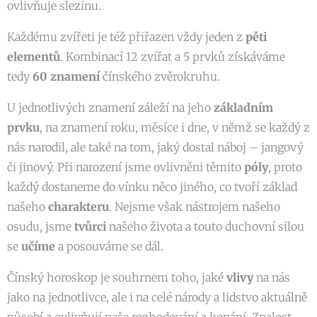
ovlivňuje slezinu.
Každému zvířeti je též přiřazen vždy jeden z
pěti
elementů
. Kombinací 12 zvířat a 5 prvků získáváme
tedy
60 znamení
čínského zvěrokruhu.
U jednotlivých znamení záleží na jeho
základním
prvku
, na znamení roku, měsíce i dne, v němž se každý z
nás narodil, ale také na tom, jaký dostal náboj – jangový
či jinový. Při narození jsme ovlivněni těmito
póly
, proto
každý dostaneme do vínku něco jiného, co tvoří základ
našeho
charakteru
. Nejsme však nástrojem našeho
osudu, jsme
tvůrci
našeho života a touto duchovní silou
se
učíme
a posouváme se dál.
Čínský horoskop je souhrnem toho, jaké
vlivy
na nás
jako na jednotlivce, ale i na celé národy a lidstvo aktuálně
působí a ovlivňují naše rozhodování a konání. Znalost