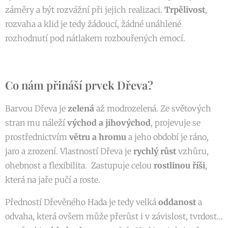
záměry a být rozvážní při jejich realizaci.
Trpělivost
,
rozvaha a klid je tedy žádoucí, žádné unáhlené
rozhodnutí pod nátlakem rozbouřených emocí.
Co nám přináší prvek Dřeva?
Barvou Dřeva je
zelená
až modrozelená. Ze světových
stran mu náleží
východ a jihovýchod
, projevuje se
prostřednictvím
větru a hromu
a jeho období je ráno,
jaro a zrození. Vlastností Dřeva je
rychlý růst
vzhůru,
ohebnost a flexibilita. Zastupuje celou
rostlinou říši
,
která na jaře pučí a roste.
Předností Dřevěného Hada je tedy velká
oddanost
a
odvaha, která ovšem může přerůst i v závislost, tvrdost…