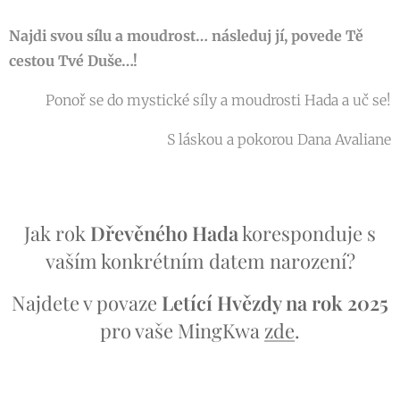
Najdi svou sílu a moudrost… následuj jí, povede Tě
cestou Tvé Duše…!
Ponoř se do mystické síly a moudrosti Hada a uč se!
S láskou a pokorou Dana Avaliane
Jak rok
Dřevěného Hada
koresponduje s
vaším konkrétním datem narození?
Najdete v povaze
Letící Hvězdy na rok 2025
pro vaše MingKwa
zde
.