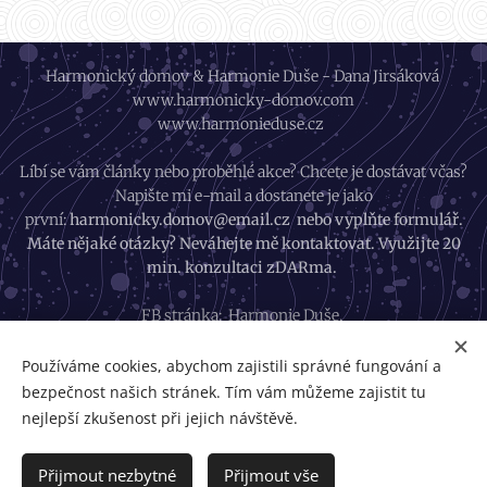
Harmonický domov & Harmonie Duše - Dana Jirsáková
www.harmonicky-domov.com
www.harmonieduse.cz
Líbí se vám články nebo proběhlé akce? Chcete je dostávat včas?
Napište mi e-mail a dostanete je jako
první:
harmonicky.domov@email.cz nebo vyplňte formulář.
Máte nějaké otázky? Neváhejte mě kontaktovat. Využijte 20
min. konzultaci zDARma.
FB stránka:
Harmonie Duše
,
FB skupina:
Harmonický život
Instagram:
Harmonický život
Používáme cookies, abychom zajistili správné fungování a
bezpečnost našich stránek. Tím vám můžeme zajistit tu
GDPR
nejlepší zkušenost při jejich návštěvě.
Obchodní podmínky
Přijmout nezbytné
Přijmout vše
© Všechna práva vyhrazena Dana Jirsáková 2020