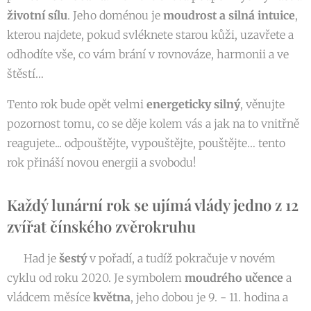
životní sílu
. Jeho doménou je
moudrost a silná intuice
,
kterou najdete, pokud svléknete starou kůži, uzavřete a
odhodíte vše, co vám brání v rovnováze, harmonii a ve
štěstí…
Tento rok bude opět velmi
energeticky silný
, věnujte
pozornost tomu, co se děje kolem vás a jak na to vnitřně
reagujete... odpouštějte, vypouštějte, pouštějte… tento
rok přináší novou energii a svobodu!
Každý lunární rok se ujímá vlády jedno z 12
zvířat čínského zvěrokruhu
🐍 Had je
šestý
v pořadí, a tudíž pokračuje v novém
cyklu od roku 2020. Je symbolem
moudrého učence
a
vládcem měsíce
května
, jeho dobou je 9. - 11. hodina a