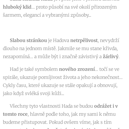
hluboký klid
… proto působí na své okolí přirozeným
šarmem, elegancí a vybranými způsoby...
🐍
Slabou stránkou
je Hadova
netrpělivost
, nevydrží
dlouho na jednom místě. Jakmile se mu stane křivda,
nezapomíná… a může být i značně závistivý a
žárlivý
.
🐍 Had je také symbolem
nového zrození
… točí se ve
spirále, ukazuje pomíjivost života a jeho nekonečnost…
Cykly času, které ukazuje se stále opakují a obnovují,
jako když svléká svoji kůži...
🐍 Všechny tyto vlastnosti Hada se budou
odrážet i v
tomto roce
, hlavně podle toho, jak my sami k němu
budeme přistupovat. Pokud ovšem víme, jak s tím