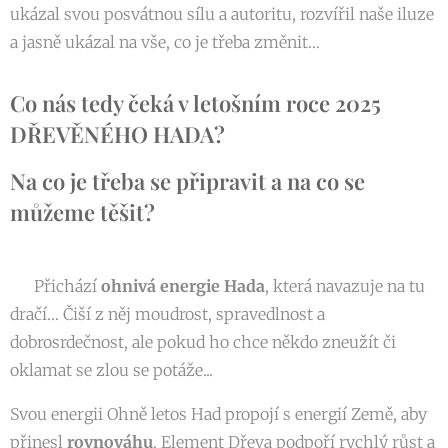
ukázal svou posvátnou sílu a autoritu, rozvířil naše iluze
a jasně ukázal na vše, co je třeba změnit…
Co nás tedy čeká v letošním roce
2025
DŘEVĚNÉHO HADA?
Na co je třeba se připravit a na co se
můžeme těšit?
🐍 Přichází
ohnivá energie Hada
, která navazuje na tu
dračí… Čiší z něj moudrost, spravedlnost a
dobrosrdečnost, ale pokud ho chce někdo zneužít či
oklamat se zlou se potáže...
Svou energii Ohně letos Had propojí s energií Země, aby
přinesl
rovnováhu
. Element Dřeva podpoří rychlý růst a