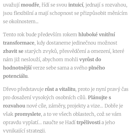
uvažují
moudře
, řídí se svou
intuicí
, jednají s rozvahou,
jsou flexibilní a mají schopnost se přizpůsobit měnícím
se okolnostem...
Tento rok bude především rokem
hluboké vnitřní
transformace
, kdy dostaneme jedinečnou možnost
zbavit
se
starých zvyků, přesvědčení a omezení, které
nám již neslouží, abychom mohli
vyrůst do
hodnotnější
verze sebe sama a svého
plného
potenciálu
.
Dřevo představuje
růst a vitalitu
, proto je nyní pravý čas
pro dosažení vysokých osobních cílů.
Plánujte
s
rozvahou
nové cíle, záměry, projekty a vize… Dobře je
však
promyslete
, a to ve všech oblastech, což se vám
opravdu vyplatí… naučte se Hadí
trpělivosti
a jeho
vynikající strategii.