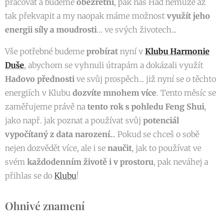
pracovat a budeme
obezřetní
, pak nás Had nemůže až
tak překvapit a my naopak máme možnost
využít jeho
energii síly a moudrosti
… ve svých životech...
Vše potřebné budeme
probírat
nyní v
Klubu Harmonie
Duše
, abychom se vyhnuli útrapám a dokázali využít
Hadovo přednosti
ve svůj prospěch... již nyní se o těchto
energiích v Klubu
dozvíte mnohem více
. Tento měsíc se
zaměřujeme právě na
tento rok s pohledu Feng Shui
,
jako např. jak poznat a používat svůj
potenciál
vypočítaný z data narození.
.. Pokud se chceš o sobě
nejen dozvědět více, ale i se
naučit
, jak to používat ve
svém
každodenním životě i v prostoru
, pak neváhej a
přihlas se do
Klubu
!
Ohnivé znamení