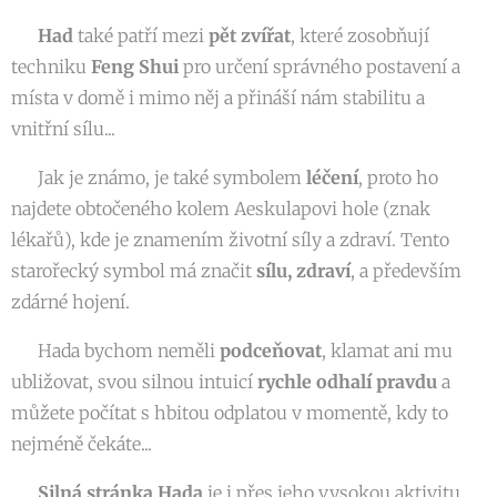
🐍
Had
také patří mezi
pět zvířat
, které zosobňují
techniku
Feng Shui
pro určení správného postavení a
místa v domě i mimo něj a přináší nám stabilitu a
vnitřní sílu...
🐍 Jak je známo, je také symbolem
léčení
, proto ho
najdete obtočeného kolem Aeskulapovi hole (znak
lékařů), kde je znamením životní síly a zdraví. Tento
starořecký symbol má značit
sílu, zdraví
, a především
zdárné hojení.
🐍 Hada bychom neměli
podceňovat
, klamat ani mu
ubližovat, svou silnou intuicí
rychle odhalí pravdu
a
můžete počítat s hbitou odplatou v momentě, kdy to
nejméně čekáte...
🐍
Silná stránka Hada
je i přes jeho vysokou aktivitu