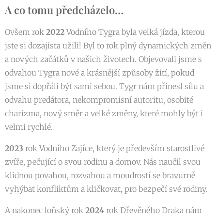
A co tomu předcházelo…
Ovšem rok
2022
Vodního Tygra byla velká jízda, kterou
jste si dozajista užili! Byl to rok plný dynamických změn
a nových začátků v našich životech. Objevovali jsme s
odvahou Tygra nové a krásnější způsoby žití, pokud
jsme si dopřáli být sami sebou. Tygr nám přinesl sílu a
odvahu predátora, nekompromisní autoritu, osobité
charizma, nový směr a velké změny, které mohly být i
velmi rychlé.
2023
rok Vodního Zajíce, který je především starostlivé
zvíře, pečující o svou rodinu a domov. Nás naučil svou
klidnou povahou, rozvahou a moudrostí se bravurně
vyhýbat konfliktům a kličkovat, pro bezpečí své rodiny.
A nakonec loňský rok
2024
rok Dřevěného Draka nám