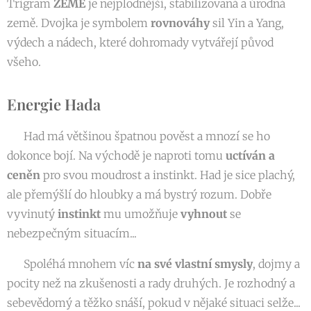
Trigram
ZEMĚ
je nejplodnější, stabilizovaná a úrodná
země. Dvojka je symbolem
rovnováhy
sil Yin a Yang,
výdech a nádech, které dohromady vytvářejí původ
všeho.
Energie Hada
🐍 Had má většinou špatnou pověst a mnozí se ho
dokonce bojí. Na východě je naproti tomu
uctíván a
ceněn
pro svou moudrost a instinkt. Had je sice plachý,
ale přemýšlí do hloubky a má bystrý rozum. Dobře
vyvinutý
instinkt
mu umožňuje
vyhnout
se
nebezpečným situacím...
🐍 Spoléhá mnohem víc
na své vlastní smysly
, dojmy a
pocity než na zkušenosti a rady druhých. Je rozhodný a
sebevědomý a těžko snáší, pokud v nějaké situaci selže...