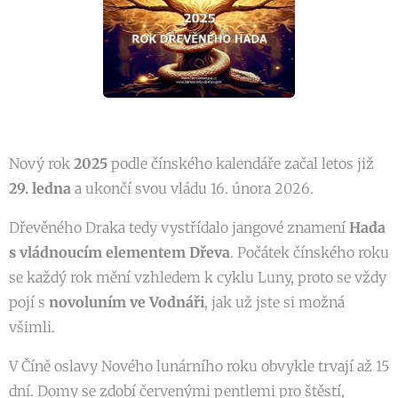
Nový rok
2025
podle čínského kalendáře začal letos již
29. ledna
a ukončí svou vládu 16. února 2026.
Dřevěného Draka tedy vystřídalo jangové znamení
Hada
s vládnoucím elementem
Dřeva
. Počátek čínského roku
se každý rok mění vzhledem k cyklu Luny, proto se vždy
pojí s
novoluním ve Vodnáři
, jak už jste si možná
všimli.
V Číně oslavy Nového lunárního roku obvykle trvají až 15
dní. Domy se zdobí červenými pentlemi pro štěstí,