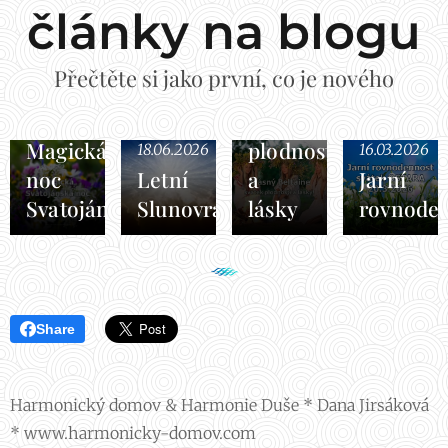
články na blogu
30.04.2026
Přečtěte si jako první, co je nového
Beltaine
svátek
18.06.2026
Magická
plodnosti
18.06.2026
16.03.2026
noc
Letní
a
Jarní
Svatojánská
Slunovrat
lásky
rovnode
Share
Harmonický domov & Harmonie Duše * Dana Jirsáková
* www.harmonicky-domov.com