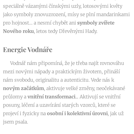
speciálně vázanými čínskými uzly, lotosovými květy
jako symboly znovuzrození, mísy se plní mandarinkami
pro hojnost… a nesmí chybět ani
symboly zvířete
Nového roku
, letos tedy Dřevěnými Hady.
Energie Vodnáře
♒️ Vodnář nám připomíná, že je třeba najít rovnováhu
mezi novými nápady a praktickým životem, přináší
nám svobodu, originalitu a autenticitu. Vede nás k
novým začátkům
, aktivuje velké změny, neočekávané
průlomy a
vnitřní transformaci
... Aktivují se vnitřní
posuny, léčení a uzavírání starých vzorců, které se
projeví i fyzicky na
osobní i kolektivní úrovni
, jak už
jsem psala.