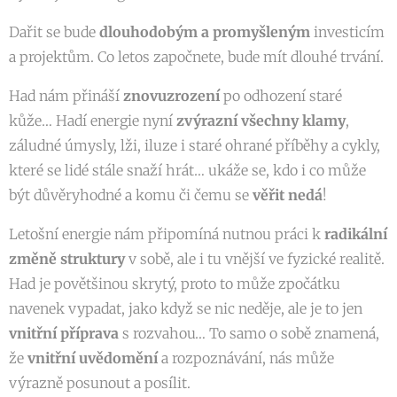
Dařit se bude
dlouhodobým a promyšleným
investicím
a projektům. Co letos započnete, bude mít dlouhé trvání.
Had nám přináší
znovuzrození
po odhození staré
kůže… Hadí energie nyní
zvýrazní
všechny klamy
,
záludné úmysly, lži, iluze i staré ohrané příběhy a cykly,
které se lidé stále snaží hrát… ukáže se, kdo i co může
být důvěryhodné a komu či čemu se
věřit nedá
!
Letošní energie nám připomíná nutnou práci k
radikální
změně struktury
v sobě, ale i tu vnější ve fyzické realitě.
Had je povětšinou skrytý, proto to může zpočátku
navenek vypadat, jako když se nic neděje, ale je to jen
vnitřní příprava
s rozvahou… To samo o sobě znamená,
že
vnitřní uvědomění
a rozpoznávání, nás může
výrazně posunout a posílit.