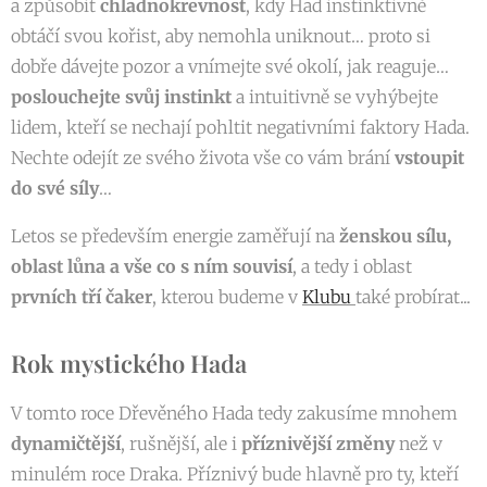
a způsobit
chladnokrevnost
, kdy Had instinktivně
obtáčí svou kořist, aby nemohla uniknout… proto si
dobře dávejte pozor a vnímejte své okolí, jak reaguje…
poslouchejte svůj instinkt
a intuitivně se vyhýbejte
lidem, kteří se nechají pohltit negativními faktory Hada.
Nechte odejít ze svého života vše co vám brání
vstoupit
do své síly
…
Letos se především energie zaměřují na
ženskou sílu
,
oblast lůna a vše co s ním souvisí
, a tedy i oblast
prvních
tří čaker
, kterou budeme v
Klubu
také probírat...
Rok mystického Hada
V tomto roce Dřevěného Hada tedy zakusíme mnohem
dynamičtější
, rušnější, ale i
příznivější
změny
než v
minulém roce Draka. Příznivý bude hlavně pro ty, kteří