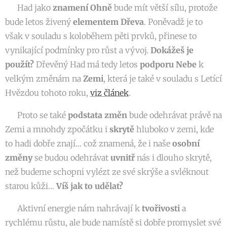
🐍 Had jako
znamení Ohně
bude mít větší sílu, protože
bude letos živený
elementem Dřeva
. Poněvadž je to
však v souladu s koloběhem pěti prvků, přinese to
vynikající podmínky pro růst a vývoj.
Dokážeš je
použít?
Dřevěný Had má tedy letos
podporu Nebe
k
velkým změnám na
Zemi
, která je také v souladu s Letící
Hvězdou tohoto roku,
viz článek
.
🐍 Proto se také
podstata
změn
bude odehrávat právě na
Zemi a mnohdy zpočátku i
skrytě
hluboko v zemi, kde
to hadi dobře znají… což znamená, že i naše
osobní
změny
se budou odehrávat
uvnitř
nás i dlouho skrytě,
než budeme schopni vylézt ze své skrýše a svléknout
starou kůži…
Víš jak to udělat?
🐍 Aktivní energie nám nahrávají k
tvořivosti
a
rychlému růstu, ale bude namístě si dobře promyslet své