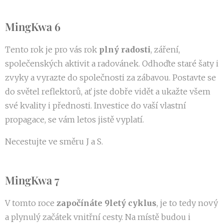
MingKwa 6
Tento rok je pro vás rok
plný radosti
, záření,
společenských aktivit a radovánek. Odhoďte staré šaty i
zvyky a vyrazte do společnosti za zábavou. Postavte se
do světel reflektorů, ať jste dobře vidět a ukažte všem
své kvality i přednosti. Investice do vaší vlastní
propagace, se vám letos jistě vyplatí.
Necestujte ve směru J a S.
MingKwa 7
V tomto roce
započínáte 9letý cyklus
, je to tedy nový
a plynulý začátek vnitřní cesty. Na místě budou i