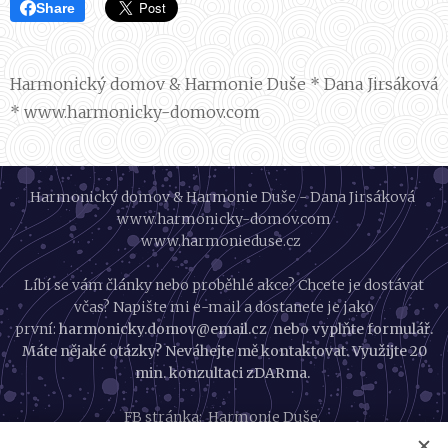
Share
Harmonický domov & Harmonie Duše * Dana Jirsáková
* www.harmonicky-domov.com
Harmonický domov & Harmonie Duše - Dana Jirsáková
www.harmonicky-domov.com
www.harmonieduse.cz
Líbí se vám články nebo proběhlé akce? Chcete je dostávat
včas? Napište mi e-mail a dostanete je jako
první:
harmonicky.domov@email.cz nebo vyplňte formulář.
Máte nějaké otázky? Neváhejte mě kontaktovat. Využijte 20
min. konzultaci zDARma.
FB stránka:
Harmonie Duše
,
FB skupina:
Harmonický život