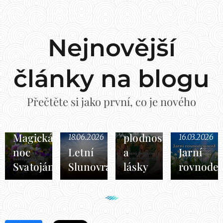
Nejnovější
články na blogu
30.04.2026
Přečtěte si jako první, co je nového
Beltaine
svátek
18.06.2026
Magická
plodnosti
18.06.2026
16.03.2026
noc
Letní
a
Jarní
Svatojánská
Slunovrat
lásky
rovnode