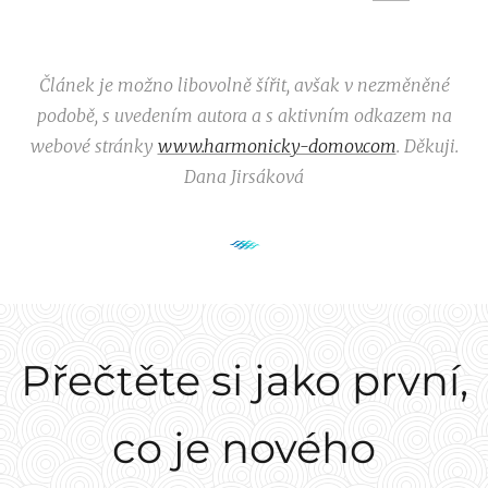
Článek je možno libovolně šířit, avšak v nezměněné
podobě, s uvedením autora a s aktivním odkazem na
webové stránky
www.harmonicky-domov.com
. Děkuji.
Dana Jirsáková
Přečtěte si jako první,
co je nového