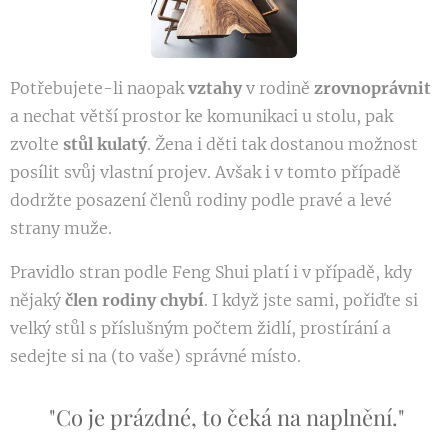
Potřebujete-li naopak
vztahy
v rodině
zrovnoprávnit
a nechat větší prostor ke komunikaci u stolu, pak
zvolte
stůl kulatý
. Žena i děti tak dostanou možnost
posílit svůj vlastní projev. Avšak i v tomto případě
dodržte posazení členů rodiny podle pravé a levé
strany muže.
Pravidlo stran podle Feng Shui platí i v případě, kdy
nějaký
člen rodiny
chybí
. I když jste sami, pořiďte si
velký stůl s příslušným počtem židlí, prostírání a
sedejte si na (to vaše) správné místo.
"Co je prázdné, to čeká na naplnění."