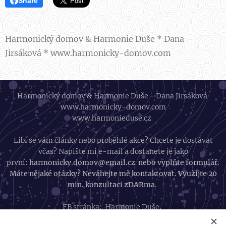
Share
Harmonický domov & Harmonie Duše * Dana
Jirsáková * www.harmonicky-domov.com
Harmonický domov & Harmonie Duše - Dana Jirsáková
www.harmonicky-domov.com
www.harmonieduse.cz
Líbí se vám články nebo proběhlé akce? Chcete je dostávat
včas? Napište mi e-mail a dostanete je jako
první:
harmonicky.domov@email.cz nebo vyplňte formulář.
Máte nějaké otázky? Neváhejte mě kontaktovat. Využijte 20
min. konzultaci zDARma.
FB stránka:
Harmonie Duše
,
FB skupina:
Harmonický život