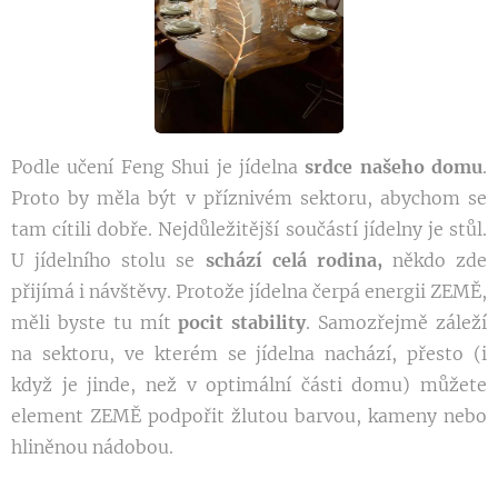
Podle učení Feng Shui je jídelna
srdce
našeho
domu
.
Proto by měla být v příznivém sektoru, abychom se
tam cítili dobře. Nejdůležitější součástí jídelny je stůl.
U jídelního stolu se
schází celá rodina,
někdo zde
přijímá i návštěvy. Protože jídelna čerpá energii ZEMĚ,
měli byste tu mít
pocit stability
. Samozřejmě záleží
na sektoru, ve kterém se jídelna nachází, přesto (i
když je jinde, než v optimální části domu) můžete
element ZEMĚ podpořit žlutou barvou, kameny nebo
hliněnou nádobou.