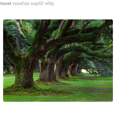
átnost
vyzařuje napříč věky.