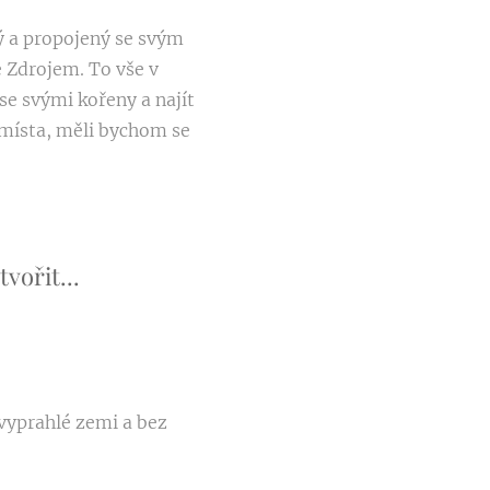
ý a propojený se svým
e Zdrojem. To vše v
se svými kořeny a najít
místa, měli bychom se
vořit...
vyprahlé zemi a bez