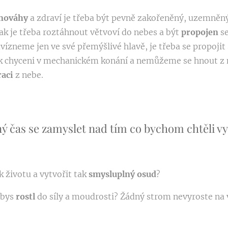
nováhy
a zdraví je třeba být pevně zakořeněný, uzemněn
ak je třeba roztáhnout větvoví do nebes a být
propojen
s
ízneme jen ve své přemýšlivé hlavě, je třeba se propojit 
ak chyceni v mechanickém konání a nemůžeme se hnout z 
raci
z nebe.
ý čas se zamyslet nad tím co bychom chtěli vyt
k životu a vytvořit tak
smysluplný
osud
?
abys
rostl
do síly a moudrosti? Žádný strom nevyroste na 