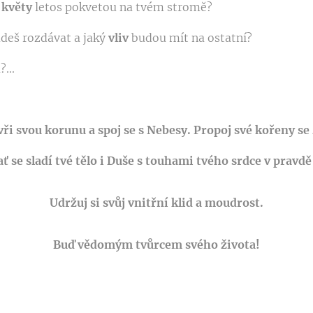
é
květy
letos pokvetou na tvém stromě?
deš rozdávat a jaký
vliv
budou mít na ostatní?
...
ři svou korunu a spoj se s Nebesy.
Propoj své kořeny se
ať se sladí tvé tělo i Duše s touhami tvého srdce v pravdě 
Udržuj si svůj vnitřní klid a moudrost.
Buď vědomým tvůrcem svého života!