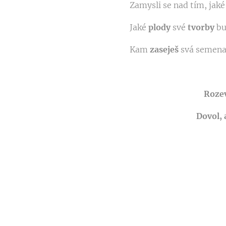
Zamysli se nad tím, jak
Jaké
plody
své
tvorby
bu
Kam
zaseješ
svá semena?
Rozev
Dovol, 