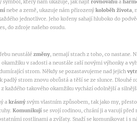
ý symbol, který nám ukazuje, jak najít
rovnováhu
a
harm
ení
nebe a země, ukazuje nám přirozený
koloběh života
, 
každého jednotlivce. Jeho kořeny sahají hluboko do podv
bes, do zdroje našeho osudu.
řebu neustálé
změny
, nemají strach z toho, co nastane. 
okamžiku v radosti a neustále raší novými výhonky a vy
dumírající strom. Někdy se pozastavujeme nad jejich
vyt
k padlý strom znovu obrůstá a těší se ze slunce. Dlouhé r
a z každého takového okamžiku vychází odolnější a silnějš
ný a
krásný
svým vlastním způsobem, tak jako my, přesto 
druhy.
Komunikují
se svojí rodinou, chrání ji a varují pře
statními rostlinami a zvířaty. Snaží se komunikovat i s n