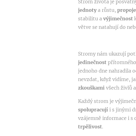
Strom života je posvátn
jednoty
a růstu,
propoj
stabilitu a
výjimečnost
větve se natahují do ne
Stromy nám ukazují pot
jedinečnost
přítomného 
jednoho dne nahradila o
nevzdat, když vidíme, ja
zkouškami
všech živlů 
Každý strom je výjimeč
spolupracují
i s jinými 
vzájemně informace i s o
trpělivost
.