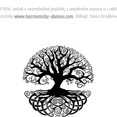
ě šířit, avšak v nezměněné podobě, s uvedením autora a s a
stránky
www.harmonicky-domov.com
.
Děkuji. Dana Jirsákov