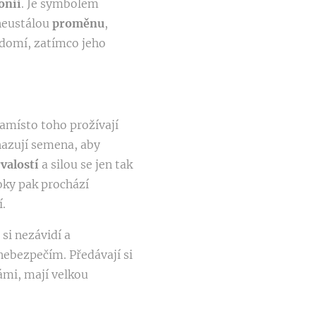
onii
. Je symbolem
neustálou
proměnu
,
ědomí, zatímco jeho
Namísto toho prožívají
hazují semena, aby
rvalostí
a silou se jen tak
oky pak prochází
í.
si nezávidí a
d nebezpečím. Předávají si
ámi, mají velkou