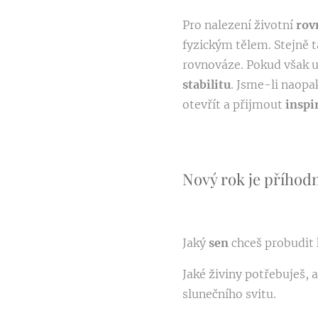
Pro nalezení životní
rov
fyzickým tělem. Stejně t
rovnováze. Pokud však uv
stabilitu
. Jsme-li naop
otevřít a přijmout
inspi
Nový rok je příhodn
Jaký
sen
chceš probudit 
Jaké živiny potřebuješ, 
slunečního svitu.