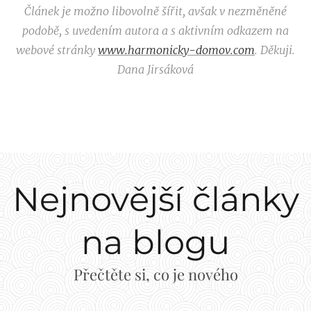
Článek je možno libovolně šířit, avšak v nezměněné
podobě, s uvedením autora a s aktivním odkazem na
webové stránky
www.harmonicky-domov.com
. Děkuji.
Dana Jirsáková
Nejnovější články
na blogu
02.02.2026
02.02.2025
Letící
Letící
Přečtěte si, co je nového
Hvězda
Hvězda
pro
pro
06.02.2026
05.02.2025