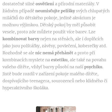
dostatečně silné
osvětlení
a přírodní materiály. V
žádném případě
neumisťujte pelíšky
svých chlupatých
miláčků do dětského pokoje, jedině akvárium je
možnou výjimkou. Dětský pokoj by měl působit
vesele, proto zde můžete použít více barev. Lze
kombinovat barvy
nejen na stěnách, ale i doplňcích
jako jsou polštářky, závěsy, povlečení, koberečky atd.
Rozhodně se ale
nic nemá přehánět
a proto při
kombinacích myslete na
estetiku
, ale také na povahu
vašeho dítěte, vždyť barvy působí na naší
psychiku
.
Jistě bude rozdíl v zařízení pokoje malého dítěte,
dospívajícího teenagera, sourozenců nebo klidného či
hyperaktivního školáka.