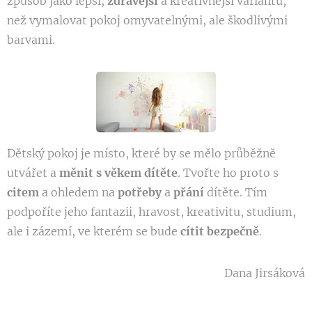
způsob jako lepší,
zdravější
a kreativnější variantu,
než vymalovat pokoj omyvatelnými, ale škodlivými
barvami.
Dětský pokoj je místo, které by se mělo průběžně
utvářet a
měnit s věkem dítěte
. Tvořte ho proto s
citem
a ohledem na
potřeby
a
přání
dítěte. Tím
podpoříte jeho fantazii, hravost, kreativitu, studium,
ale i zázemí, ve kterém se bude
cítit bezpečně
.
Dana Jirsáková