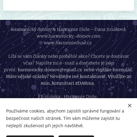
Harmonický domov & Harmonie Duše - Dana Jirsáková
www.harmonicky-domov.com
www.harmonieduse.cz
Líbí se vám články nebo proběhlé akce? Chcete je dostávat
včas? Napište mi e-mail a dostanete je jako
první:
harmonicky.domov@email.cz nebo vyplňte formulář.
Máte nějaké otázky? Neváhejte mě kontaktovat. Využijte 20
min. konzultaci zDARma.
FB stránka:
Harmonie Duše
,
FB skupina:
Harmonický život
Instagram:
Harmonický život
Používáme cookies, abychom zajistili správné fungování a
bezpečnost našich stránek. Tím vám můžeme zajistit tu
GDPR
nejlepší zkušenost při jejich návštěvě.
Obchodní podmínky