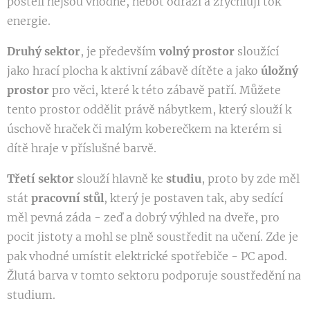
posteli nejsou vhodné, neboť odráží a zrychlují tok
energie.
Druhý sektor
, je především
volný prostor
sloužící
jako hrací plocha k aktivní zábavě dítěte a jako
úložný
prostor
pro věci, které k této zábavě patří. Můžete
tento prostor oddělit právě nábytkem, který slouží k
úschově hraček či malým koberečkem na kterém si
dítě hraje v příslušné barvě.
Třetí sektor
slouží hlavně ke
studiu
, proto by zde měl
stát
pracovní stůl
, který je postaven tak, aby sedící
měl pevná záda - zeď a dobrý výhled na dveře, pro
pocit jistoty a mohl se plně soustředit na učení. Zde je
pak vhodné umístit elektrické spotřebiče - PC apod.
Žlutá barva v tomto sektoru podporuje soustředění na
studium.