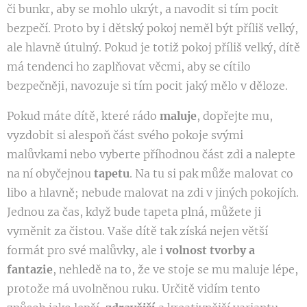
či bunkr, aby se mohlo ukrýt, a navodit si tím pocit
bezpečí. Proto by i dětský pokoj neměl být příliš velký,
ale hlavně útulný. Pokud je totiž pokoj příliš velký, dítě
má tendenci ho zaplňovat věcmi, aby se cítilo
bezpečněji, navozuje si tím pocit jaký mělo v děloze.
Pokud máte dítě, které rádo
maluje
, dopřejte mu,
vyzdobit si alespoň část svého pokoje svými
malůvkami nebo vyberte příhodnou část zdi a nalepte
na ní obyčejnou
tapetu
. Na tu si pak může malovat co
libo a hlavně; nebude malovat na zdi v jiných pokojích.
Jednou za čas, když bude tapeta plná, můžete ji
vyměnit za čistou. Vaše dítě tak získá nejen větší
formát pro své malůvky, ale i
volnost tvorby a
fantazie
, nehledě na to, že ve stoje se mu maluje lépe,
protože má uvolněnou ruku. Určitě vidím tento