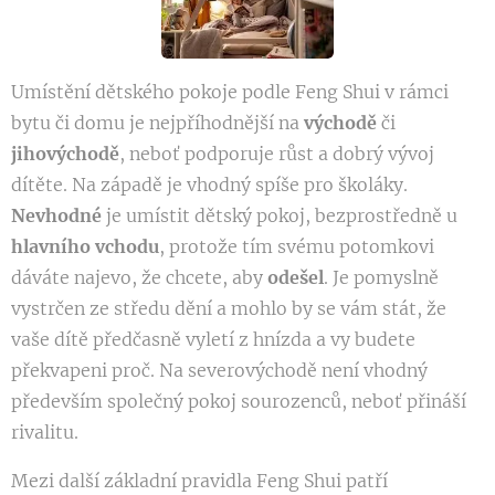
Umístění dětského pokoje podle Feng Shui v rámci
bytu či domu je nejpříhodnější na
východě
či
jihovýchodě
, neboť podporuje růst a dobrý vývoj
dítěte. Na západě je vhodný spíše pro školáky.
Nevhodné
je umístit dětský pokoj, bezprostředně u
hlavního vchodu
, protože tím svému potomkovi
dáváte najevo, že chcete, aby
odešel
. Je pomyslně
vystrčen ze středu dění a mohlo by se vám stát, že
vaše dítě předčasně vyletí z hnízda a vy budete
překvapeni proč. Na severovýchodě není vhodný
především společný pokoj sourozenců, neboť přináší
rivalitu.
Mezi další základní pravidla Feng Shui patří