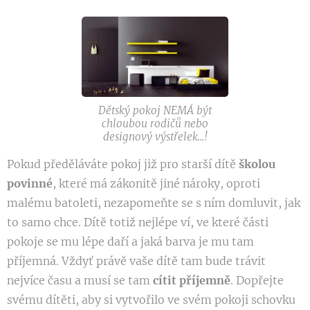
Dětský pokoj NEMÁ být
chloubou rodičů nebo
designový výstřelek...!
Pokud předěláváte pokoj již pro starší dítě
školou
povinné
, které má zákonitě jiné nároky, oproti
malému batoleti, nezapomeňte se s ním domluvit, jak
to samo chce. Dítě totiž nejlépe ví, ve které části
pokoje se mu lépe daří a jaká barva je mu tam
příjemná. Vždyť právě vaše dítě tam bude trávit
nejvíce času a musí se tam
cítit příjemně
. Dopřejte
svému dítěti, aby si vytvořilo ve svém pokoji schovku