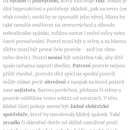
na
východ
či
jihovýchod
, který motivuje
růst
. Pokud je
dítě hyperaktivní a potřebuje zklidnit, pak na sever (ne
však trvale), mohl by se zpomalit jeho vývoj. Hlava by
také neměla směřovat na severovýchod z důvodu
nekvalitního spánku, můžou nastat i noční můry nebo
časté pomočování. Postel musí být u stěny a za hlavou
dítěte musí být pevné čelo postele - zeď (ne okno
nebo dveře). Postel
nesmí
být umístěna tak, aby dítě
spalo nohama naproti dveřím.
Patrové
postele nejsou
příliš vhodné, protože dítě spící na spodní posteli
může získat pocit
ohrožení
a naopak na horní posteli
zase
nejistotu
. Barvou povlečení, přehozu či stěny u
postele oddělíme tento sektor od ostatních. V této
klidné části pokoje nesmí být
žádné elektrické
spotřebiče
, které by narušovaly klidný spánek. Také
zrcadlo
či skleněné dveře od skříně namířené proti