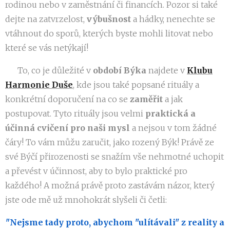
rodinou nebo v zaměstnání či financích. Pozor si také
dejte na zatvrzelost,
výbušnost
a hádky, nenechte se
vtáhnout do sporů, kterých byste mohli litovat nebo
které se vás netýkají!
👉 To, co je důležité v
období Býka
najdete v
Klubu
Harmonie Duše
, kde jsou také popsané rituály a
konkrétní doporučení na co se
zaměřit
a jak
postupovat. Tyto rituály jsou velmi
praktická a
účinná cvičení pro naši mysl
a nejsou v tom žádné
čáry! To vám můžu zaručit, jako rozený Býk! Právě ze
své Býčí přirozenosti se snažím vše nehmotné uchopit
a převést v účinnost, aby to bylo praktické pro
každého! A možná právě proto zastávám názor, který
jste ode mě už mnohokrát slyšeli či četli:
"Nejsme tady proto, abychom "ulítávali" z reality a