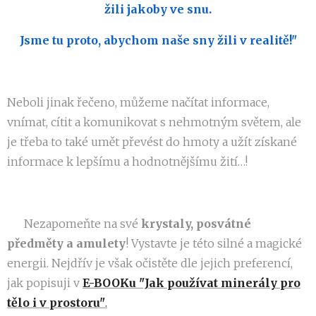
žili jakoby ve snu.
Jsme tu proto, abychom naše sny žili v realitě!"
Neboli jinak řečeno, můžeme načítat informace,
vnímat, cítit a komunikovat s nehmotným světem, ale
je třeba to také umět převést do hmoty a užít získané
informace k lepšímu a hodnotnějšímu žití…!
💎 Nezapomeňte na své
krystaly, posvátné
předměty a amulety
! Vystavte je této silné a magické
energii. Nejdřív je však očistěte dle jejich preferencí,
jak popisuji v
E-BOOKu "Jak používat minerály pro
tělo i v prostoru"
.