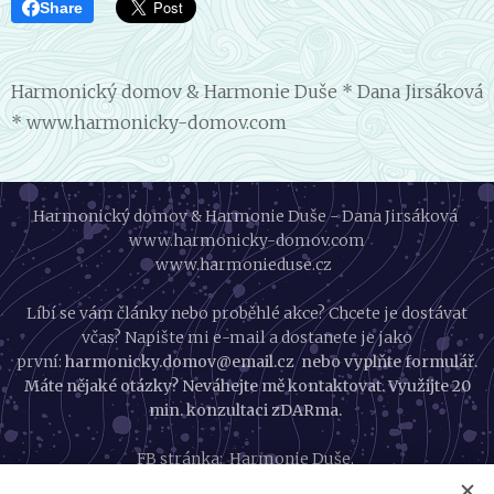
Share
Harmonický domov & Harmonie Duše * Dana Jirsáková
* www.harmonicky-domov.com
Harmonický domov & Harmonie Duše - Dana Jirsáková
www.harmonicky-domov.com
www.harmonieduse.cz
Líbí se vám články nebo proběhlé akce? Chcete je dostávat
včas? Napište mi e-mail a dostanete je jako
první:
harmonicky.domov@email.cz nebo vyplňte formulář.
Máte nějaké otázky? Neváhejte mě kontaktovat. Využijte 20
min. konzultaci zDARma.
FB stránka:
Harmonie Duše
,
FB skupina:
Harmonický život