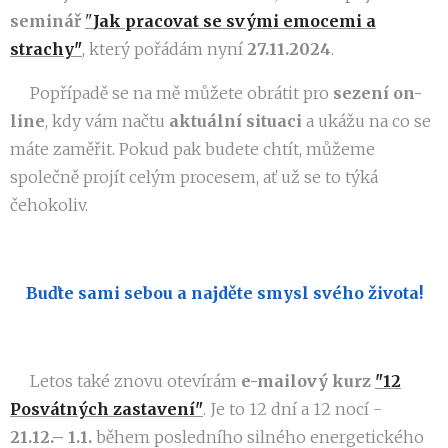
seminář
"
Jak pracovat se svými emocemi a
strachy"
, který pořádám nyní
27.11.2024
.
👉Popřípadě se na mě můžete obrátit pro
sezení
on-
line
, kdy vám načtu
aktuální situaci
a ukážu na co se
máte zaměřit. Pokud pak budete chtít, můžeme
společně projít celým procesem, ať už se to týká
čehokoliv.
Buďte sami sebou a najděte smysl svého života!
👉Letos také znovu otevírám
e-mailový kurz
"12
Posvátných zastavení"
. Je to 12 dní a 12 nocí -
21.12.– 1.1.
během posledního silného energetického