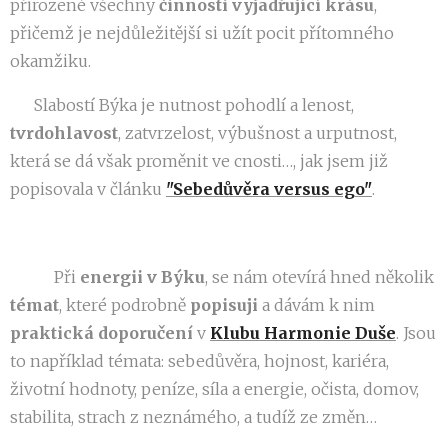
přirozené všechny
činnosti vyjadřující krásu
,
přičemž je nejdůležitější si užít pocit přítomného
okamžiku.
♉️ Slabostí Býka je nutnost pohodlí a lenost,
tvrdohlavost
, zatvrzelost, výbušnost a urputnost,
která se dá však proměnit ve cnosti…, jak jsem již
popisovala v článku
"Sebedůvěra versus ego"
.
♉️ 👉Při
energii v Býku
, se nám otevírá hned několik
témat
, které podrobně
popisuji
a dávám k nim
praktická doporučení
v
Klubu Harmonie Duše
. Jsou
to například témata: sebedůvěra, hojnost, kariéra,
životní hodnoty, peníze, síla a energie, očista, domov,
stabilita, strach z neznámého, a tudíž ze změn…