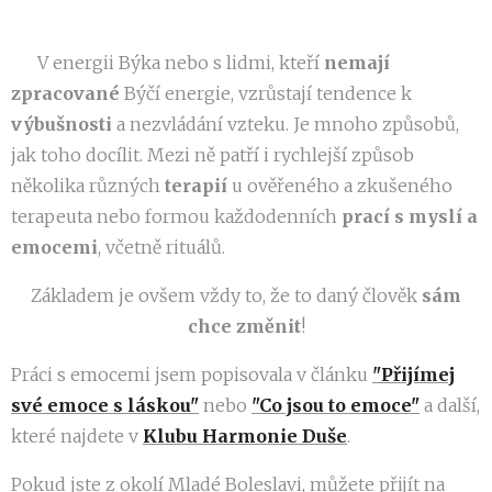
♉️ V energii Býka nebo s lidmi, kteří
nemají
zpracované
Býčí energie, vzrůstají tendence k
výbušnosti
a nezvládání vzteku. Je mnoho způsobů,
jak toho docílit. Mezi ně patří i rychlejší způsob
několika různých
terapií
u ověřeného a zkušeného
terapeuta nebo formou každodenních
prací s myslí a
emocemi
, včetně rituálů.
Základem je ovšem vždy to, že to daný člověk
sám
chce změnit
!
Práci s emocemi jsem popisovala v článku
"Přijímej
své emoce s láskou"
nebo
"Co jsou to emoce"
a další,
které najdete v
Klubu Harmonie Duše
.
Pokud jste z okolí Mladé Boleslavi, můžete přijít na