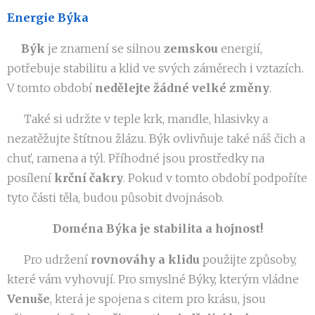
Energie Býka
♉️
Býk
je znamení se silnou
zemskou
energií,
potřebuje stabilitu a klid ve svých záměrech i vztazích.
V tomto období
nedělejte žádné velké změny
.
♉️ Také si udržte v teple krk, mandle, hlasivky a
nezatěžujte štítnou žlázu. Býk ovlivňuje také náš čich a
chuť, ramena a týl. Příhodné jsou prostředky na
posílení
krční čakry
. Pokud v tomto období podpoříte
tyto části těla, budou působit dvojnásob.
Doména Býka je stabilita a hojnost!
♉️ Pro udržení
rovnováhy a klidu
použijte způsoby,
které vám vyhovují. Pro smyslné Býky, kterým vládne
Venuše
, která je spojena s citem pro krásu, jsou