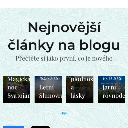
Nejnovější
články na blogu
30.04.2026
Přečtěte si jako první, co je nového
Beltaine
svátek
18.06.2026
Magická
plodnosti
18.06.2026
16.03.2026
noc
Letní
a
Jarní
Svatojánská
Slunovrat
lásky
rovnode