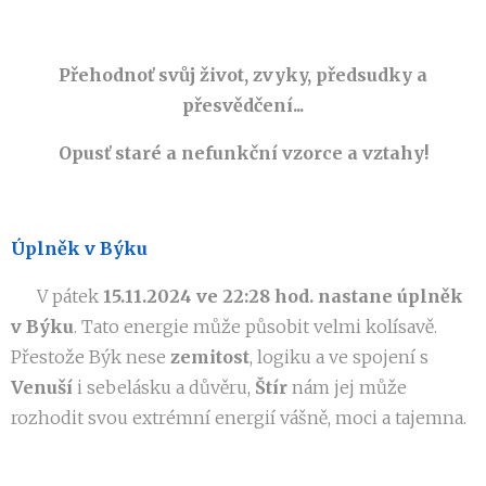
Přehodnoť svůj život, zvyky, předsudky a
přesvědčení...
Opusť staré a nefunkční vzorce a vztahy!
Úplněk v Býku
♉️ V pátek
15.11.2024 ve 22:28 hod. nastane úplněk
v Býku
. Tato energie může působit velmi kolísavě.
Přestože Býk nese
zemitost
, logiku a ve spojení s
Venuší
i sebelásku a důvěru,
Štír
nám jej může
rozhodit svou extrémní energií vášně, moci a tajemna.