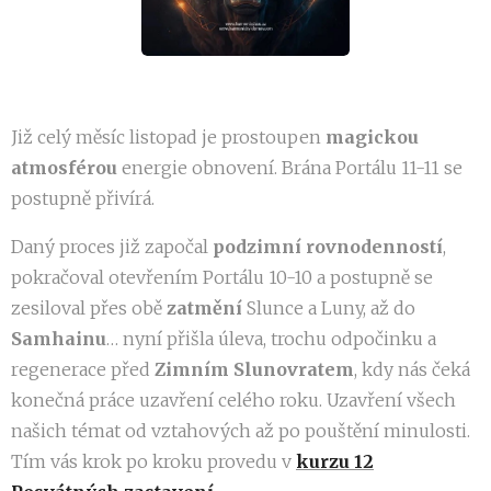
Již celý měsíc listopad je prostoupen
magickou
atmosférou
energie obnovení. Brána Portálu 11-11 se
postupně přivírá.
Daný proces již započal
podzimní rovnodenností
,
pokračoval otevřením Portálu 10-10 a postupně se
zesiloval přes obě
zatmění
Slunce a Luny, až do
Samhainu
… nyní přišla úleva, trochu odpočinku a
regenerace před
Zimním Slunovratem
, kdy nás čeká
konečná práce uzavření celého roku. Uzavření všech
našich témat od vztahových až po pouštění minulosti.
Tím vás krok po kroku provedu v
kurzu 12