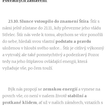
Posvátných zastavení
.
♏️ 23.10. Slunce vstoupilo do znamení Štíra
. Štír s
námi ještě zůstane do 21.11., kdy převezme jeho vládu
Střelec. Štír nás vede k tomu, abychom se více ponořili
do sebe, hledali svou vlastní
podstatu a
pravdu
uloženou v hloubi svého srdce… Štír je citlivý, výkonný
a vytrvalý, ale také pomstychtivý a podezíravý. Pozor
tedy na jeho štiplavou ovládající energii, která
vyžaduje vše, po čem touží.
♉️ Býk nás propojí se
zemskou energií
a vynese na
povrch vše, co není v našem životě
stabilní
a
protkané klidem
, ať už v našich záměrech, vztazích s